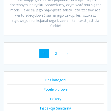
dostępnymi na rynku. Sprawdzimy, czym wyróżnia się ten
model, jakie są jego największe zalety i czy rzeczywiście
warto zdecydować się na jego zakup. Jeśli szukasz
stylowego i funkcjonalnego krzesła – ten tekst jest dla
Ciebie!
Nawigacja
Strona
Strona
1
2
po
wpisach
Bez kategorii
Fotele biurowe
Hokery
Inspekcja Sanitarna