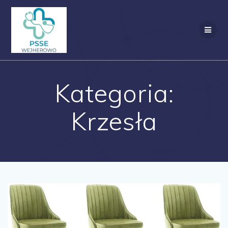
Przejdź
do
treści
Kategoria:
Krzesła