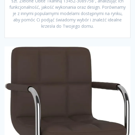
szt. Zielone Obite Tkaniną 13452-3089758”, analizując ich
funkcjonalność, jakość wykonania oraz design. Porównamy
je z innymi popularnymi modelami dostępnymi na rynku,
aby pomóc Ci podjąć świadomy wybór i znaleźć idealne
krzesła do Twojego domu.