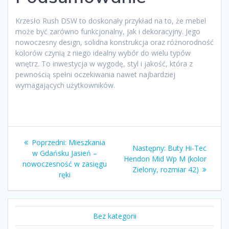
Krzesło Rush DSW to doskonały przykład na to, że mebel
może być zarówno funkcjonalny, jak i dekoracyjny. Jego
nowoczesny design, solidna konstrukcja oraz różnorodność
kolorów czynią z niego idealny wybór do wielu typów
wnętrz. To inwestycja w wygodę, styl i jakość, która z
pewnością spełni oczekiwania nawet najbardziej
wymagających użytkowników.
Nawigacja
Poprzedni
Poprzedni:
Mieszkania
Następny
Następny:
Buty Hi-Tec
wpisu
wpis:
w Gdańsku Jasień –
wpis:
Hendon Mid Wp M (kolor
nowoczesność w zasięgu
Zielony, rozmiar 42)
ręki
Bez kategorii