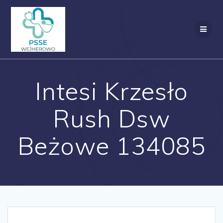
Przejdź
do
treści
Intesi Krzesło
Rush Dsw
Beżowe 134085