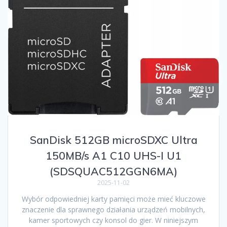
SanDisk 512GB microSDXC Ultra
150MB/s A1 C10 UHS-I U1
(SDSQUAC512GGN6MA)
2025-11-02
Wybór odpowiedniej karty pamięci może mieć kluczowe
znaczenie dla sprawnego działania urządzeń mobilnych,
kamer sportowych czy konsol do gier. W niniejszym