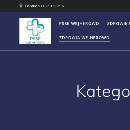
Przejdź
Location,TX 75035,USA
do
treści
PSSE WEJHEROWO
ZDROWIE 
ZDROWIA WEJHEROWO
Katego