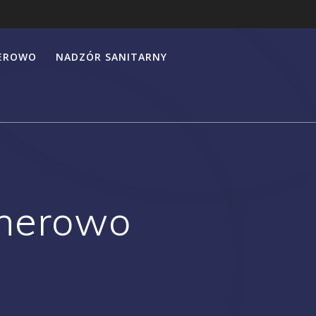
HEROWO
NADZÓR SANITARNY
herowo