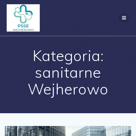
Przejdź
do
treści
Kategoria:
sanitarne
Wejherowo