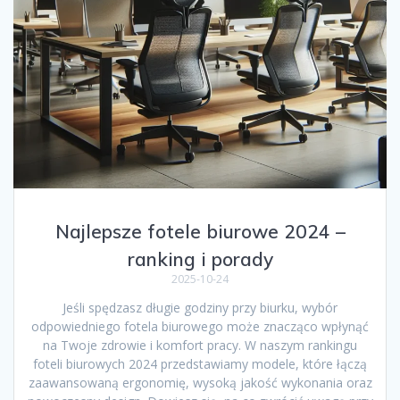
Najlepsze fotele biurowe 2024 –
ranking i porady
2025-10-24
Jeśli spędzasz długie godziny przy biurku, wybór
odpowiedniego fotela biurowego może znacząco wpłynąć
na Twoje zdrowie i komfort pracy. W naszym rankingu
foteli biurowych 2024 przedstawiamy modele, które łączą
zaawansowaną ergonomię, wysoką jakość wykonania oraz