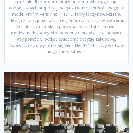
znaczenie dla komfortu pracy oraz zdrowia kręgosłupa.
Wśród licznych propozycji na rynku warto zwrócić uwagę na
model Profim Veris Net 111SFL, który łączy nowoczesny
design z funkcjonalnością i ergonomicznymi rozwiązaniami.
W niniejszym artykule porównamy ten fotel z innymi
modelami dostępnymi w podobnym przedziale cenowym,
aby pomóc Ci podjąć świadomą decyzję zakupową.
Sprawdź, czym wyróżnia się Veris Net 111SFL i czy warto w
niego zainwestować.