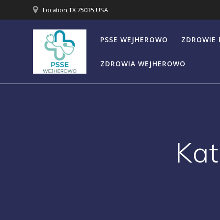
Przejdź
Location,TX 75035,USA
do
treści
PSSE WEJHEROWO
ZDROWIE 
ZDROWIA WEJHEROWO
Kat