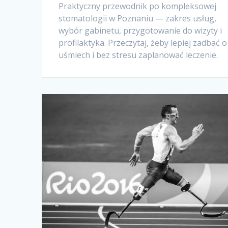
Praktyczny przewodnik po kompleksowej
stomatologii w Poznaniu — zakres usług,
wybór gabinetu, przygotowanie do wizyty i
profilaktyka. Przeczytaj, żeby lepiej zadbać o
uśmiech i bez stresu zaplanować leczenie.