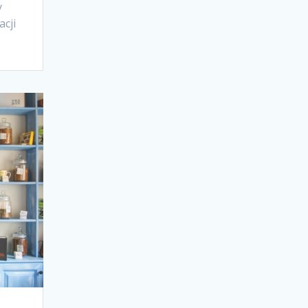
y
acji