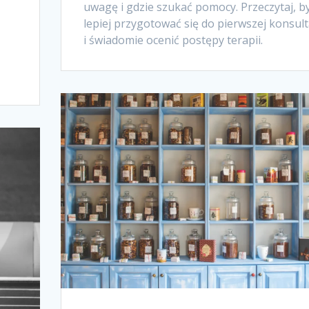
uwagę i gdzie szukać pomocy. Przeczytaj, b
lepiej przygotować się do pierwszej konsult
i świadomie ocenić postępy terapii.