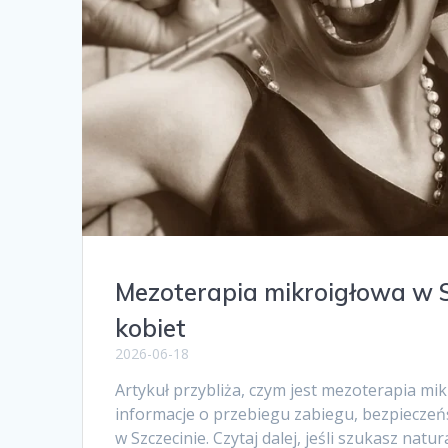
Mezoterapia mikroigłowa w S
kobiet
2026-06-18
Artykuł przybliża, czym jest mezoterapia mikr
informacje o przebiegu zabiegu, bezpieczeńs
w Szczecinie. Czytaj dalej, jeśli szukasz na