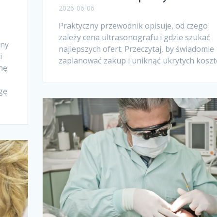
2026-06-06
Praktyczny przewodnik opisuje, od czego
zależy cena ultrasonografu i gdzie szukać
any
najlepszych ofert. Przeczytaj, by świadomie
i
zaplanować zakup i uniknąć ukrytych koszt
nę
agę