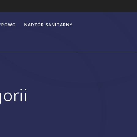
HEROWO
NADZÓR SANITARNY
orii