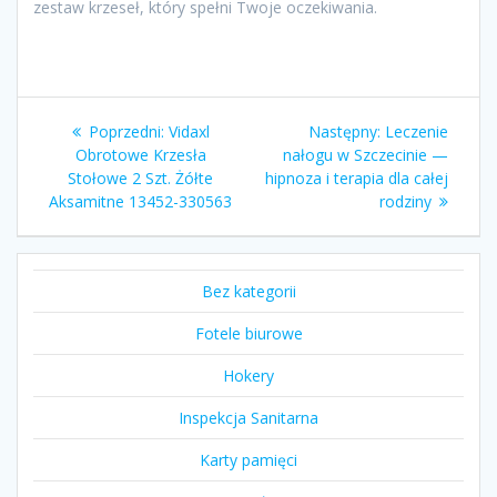
zestaw krzeseł, który spełni Twoje oczekiwania.
Nawigacja
Poprzedni
Następny
Poprzedni:
Vidaxl
Następny:
Leczenie
wpisu
wpis:
wpis:
Obrotowe Krzesła
nałogu w Szczecinie —
Stołowe 2 Szt. Żółte
hipnoza i terapia dla całej
Aksamitne 13452-330563
rodziny
Bez kategorii
Fotele biurowe
Hokery
Inspekcja Sanitarna
Karty pamięci