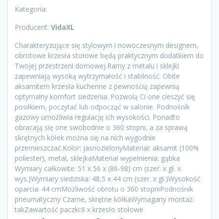
Kategoria:
Producent:
VidaXL
Charakteryzujące się stylowym i nowoczesnym designem,
obrotowe krzesła stołowe będą praktycznym dodatkiem do
Twojej przestrzeni domowej.Ramy z metalu i sklejki
zapewniają wysoką wytrzymałość i stabilność. Obite
aksamitem krzesła kuchenne z pewnością zapewnią
optymalny komfort siedzenia. Pozwolą Ci one cieszyć się
posiłkiem, poczytać lub odpocząć w salonie. Podnośnik
gazowy umożliwia regulację ich wysokości. Ponadto
obracają się one swobodnie o 360 stopni, a za sprawą
skrętnych kółek można się na nich wygodnie
przemieszczać.Kolor: jasnozielonyMateriał: aksamit (100%
poliester), metal, sklejkaMateriał wypełnienia: gąbka
Wymiary całkowite: 51 x 56 x (86-98) cm (szer. x gł. x
wys.)Wymiary siedziska: 48,5 x 44 cm (szer. x gł.)Wysokość
oparcia: 44 cmMożliwość obrotu o 360 stopniPodnośnik
pneumatyczny Czarne, skrętne kółkaWymagany montaż:
takZawartość paczki:6 x krzesło stołowe