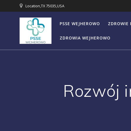
Przejdź
Location,TX 75035,USA
do
treści
PSSE WEJHEROWO
ZDROWIE 
ZDROWIA WEJHEROWO
Rozwój i