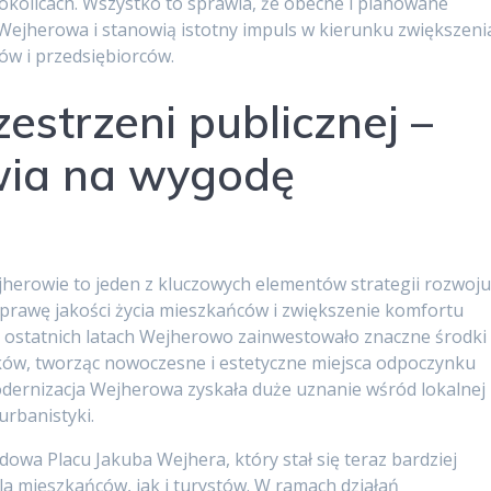
okolicach. Wszystko to sprawia, że obecne i planowane
Wejherowa i stanowią istotny impuls w kierunku zwiększeni
ów i przedsiębiorców.
estrzeni publicznej –
ia na wygodę
jherowie to jeden z kluczowych elementów strategii rozwoj
poprawę jakości życia mieszkańców i zwiększenie komfortu
 ostatnich latach Wejherowo zainwestowało znaczne środki
ów, tworząc nowoczesne i estetyczne miejsca odpoczynku
dernizacja Wejherowa zyskała duże uznanie wśród lokalnej
urbanistyki.
owa Placu Jakuba Wejhera, który stał się teraz bardziej
dla mieszkańców, jak i turystów. W ramach działań