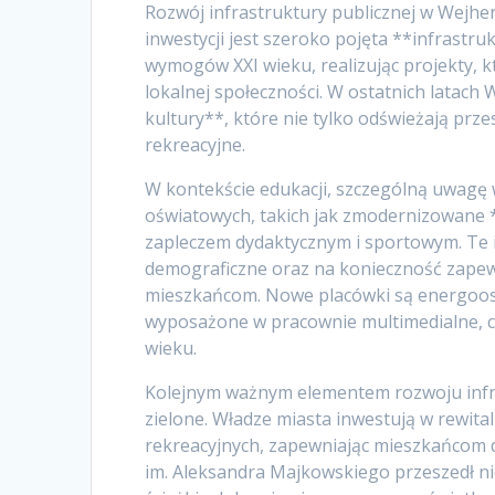
Rozwój infrastruktury publicznej w Wejh
inwestycji jest szeroko pojęta **infrastr
wymogów XXI wieku, realizując projekty, k
lokalnej społeczności. W ostatnich latach
kultury**, które nie tylko odświeżają prze
rekreacyjne.
W kontekście edukacji, szczególną uwag
oświatowych, takich jak zmodernizowane
zapleczem dydaktycznym i sportowym. Te 
demograficzne oraz na konieczność zape
mieszkańcom. Nowe placówki są energoosz
wyposażone w pracownie multimedialne, co
wieku.
Kolejnym ważnym elementem rozwoju infra
zielone. Władze miasta inwestują w rewita
rekreacyjnych, zapewniając mieszkańcom d
im. Aleksandra Majkowskiego przeszedł n