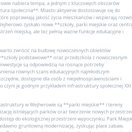
erowie nabiera tempa, a jednym z kluczowych obszarów
uktura społeczna**. Miasto aktywnie dostosowuje się do
tóre poprawiają jakość życia mieszkańców i wspierają rozwó
 Wejherowo zyskało nowe **szkoły, parki miejskie oraz centr
strzeń miejską, ale też pełnią ważne funkcje edukacyjne i
ę warto zwrócić na budowę nowoczesnych obiektów
 **szkoły podstawowe** oraz przedszkola z nowoczesnym
inwestycje są odpowiedzią na rosnące potrzeby
wnienia równych szans edukacyjnych najmłodszym
czędne, dostępne dla osób z niepełnosprawnościami i
 czyni je godnym przykładem infrastruktury społecznej XXI
struktury w Wejherowie są **parki miejskie** i tereny
lizację istniejących parków oraz tworzenie nowych przestrze
ostęp do ekologicznej przestrzeni wypoczynku. Park Miejsk
iedawno gruntowną modernizację, zyskując place zabaw,