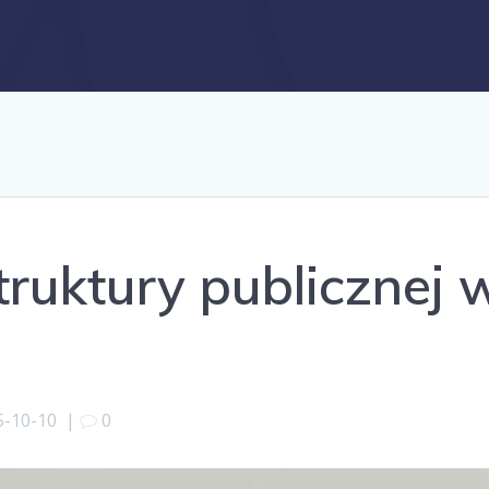
truktury publicznej 
5-10-10
|
0