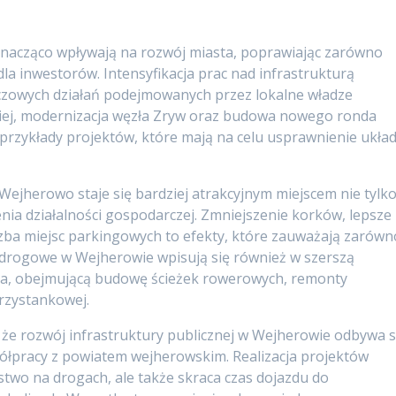
nacząco wpływają na rozwój miasta, poprawiając zarówno
dla inwestorów. Intensyfikacja prac nad infrastrukturą
uczowych działań podejmowanych przez lokalne władze
iej, modernizacja węzła Zryw oraz budowa nowego ronda
e przykłady projektów, które mają na celu usprawnienie ukła
Wejherowo staje się bardziej atrakcyjnym miejscem nie tylk
nia działalności gospodarczej. Zmniejszenie korków, lepsze
czba miejsc parkingowych to efekty, które zauważają zarówn
e drogowe w Wejherowie wpisują się również w szerszą
a, obejmującą budowę ścieżek rowerowych, remonty
rzystankowej.
 że rozwój infrastruktury publicznej w Wejherowie odbywa s
ółpracy z powiatem wejherowskim. Realizacja projektów
two na drogach, ale także skraca czas dojazdu do