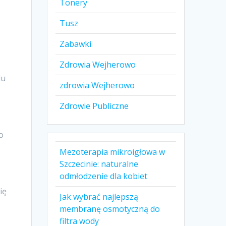
Tonery
Tusz
Zabawki
Zdrowia Wejherowo
du
zdrowia Wejherowo
Zdrowie Publiczne
o
o
Mezoterapia mikroigłowa w
Szczecinie: naturalne
odmłodzenie dla kobiet
ię
Jak wybrać najlepszą
membranę osmotyczną do
filtra wody