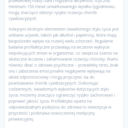
prawidłowej masy ciała i regularna aktywność fizyczna,
minimum 150 minut umiarkowanego wysiłku tygodniowo,
mogą znacząco obniżyć ryzyko rozwoju chorób
cywilizacyjnych.
Kolejnym istotnym elementem świadomego stylu życia jest
unikanie używek, takich jak alkohol i papierosy, które mają
bezpośredni wpływ na rozwój wielu schorzeń. Regularne
badania profilaktyczne pozwalają na wczesne wykrycie
niepokojących zmian w organizmie, co zwiększa szanse na
skuteczne leczenie i zahamowanie rozwoju choroby. Warto
również dbać o zdrowie psychiczne – przewlekły stres, brak
snu i zaburzenia emocjonalne negatywnie wpływają na
układ odpornościowy i mogą przyczynić się do
powstawania chorób cywilizacyjnych. Dokonując
codziennych, świadomych wyborów dotyczących stylu
życia, możemy znacząco ograniczyć ryzyko zachorowań i
poprawić jakość życia. Profilaktyka oparta na
odpowiedzialnym podejściu do zdrowia to inwestycja w
przyszłość i podstawa nowoczesnej medycyny
prewencyjnej.