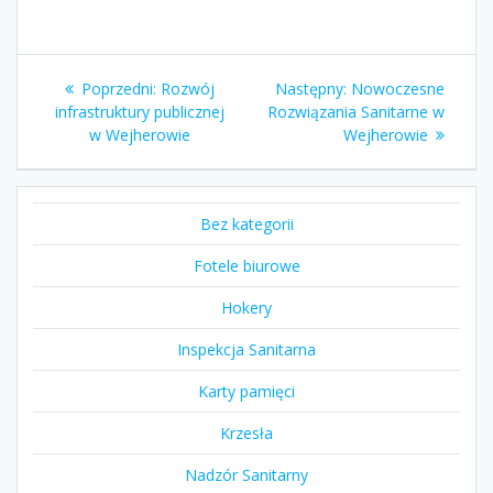
Nawigacja
Poprzedni
Następny
Poprzedni:
Rozwój
Następny:
Nowoczesne
wpisu
wpis:
wpis:
infrastruktury publicznej
Rozwiązania Sanitarne w
w Wejherowie
Wejherowie
Bez kategorii
Fotele biurowe
Hokery
Inspekcja Sanitarna
Karty pamięci
Krzesła
Nadzór Sanitarny