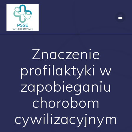
Przejdź
do
treści
Znaczenie
profilaktyki w
zapobieganiu
chorobom
cywilizacyjnym