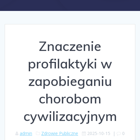
Znaczenie
profilaktyki w
zapobieganiu
chorobom
cywilizacyjnym
admin
Zdrowie Publiczne
2025-10-15
|
0