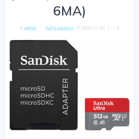
6MA)
admin
Karty pamięci
2025-11-02
|
0