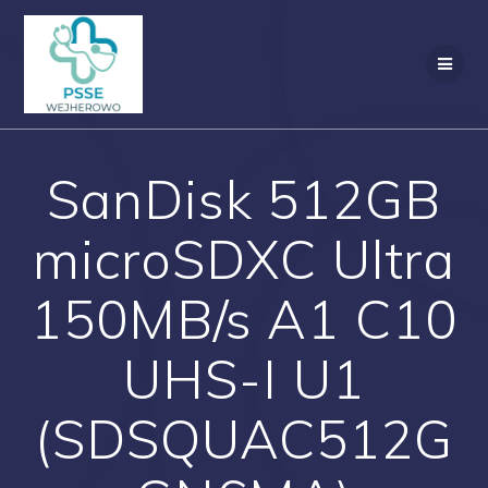
Przejdź
do
treści
SanDisk 512GB
microSDXC Ultra
150MB/s A1 C10
UHS-I U1
(SDSQUAC512G