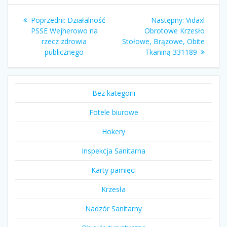
Nawigacja
Poprzedni
Następny
Poprzedni:
Działalność
Następny:
Vidaxl
wpisu
wpis:
wpis:
PSSE Wejherowo na
Obrotowe Krzesło
rzecz zdrowia
Stołowe, Brązowe, Obite
publicznego
Tkaniną 331189
Bez kategorii
Fotele biurowe
Hokery
Inspekcja Sanitarna
Karty pamięci
Krzesła
Nadzór Sanitarny