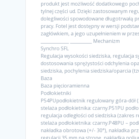
produkt jest możliwość dodatkowego pochy
tylnej części ud. Dzięki zastosowanym re
dolegliwości spowodowane długotrwałą pr
pracy. Fotel jest dostępny w wersji podst
zagłówkiem, a jego uzupełnieniem w przes
_____________ __________ Mechanizm
Synchro SFL
Regulacja wysokości siedziska, regulacja 
dostosowania sprężystości odchylenia opa
siedziska, pochylenia siedziska/oparcia (t
Baza
Baza pięcioramienna
Podłokietniki
P54PUpodłokietnik regulowany góra-dół (z
stelaża podłokietnika: czarny.P51PU podło
regulacja odległości od siedziska (zakres 
stelaża podłokietnika: czarny.P48PU – pod
nakładka obrotowa (+/- 30°), nakładka przó
regulacji 35 mm na stronę, nakładka poliur