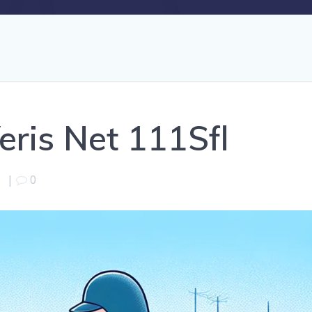
eris Net 111Sfl
1
|
0