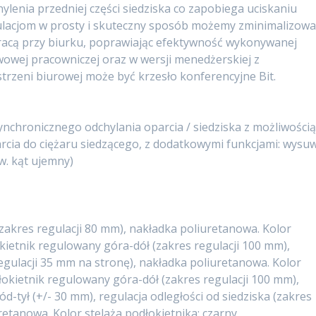
lenia przedniej części siedziska co zapobiega uciskaniu
gulacjom w prosty i skuteczny sposób możemy zminimalizow
acą przy biurku, poprawiając efektywność wykonywanej
awowej pracowniczej oraz w wersji menedżerskiej z
trzeni biurowej może być krzesło konferencyjne Bit.
synchronicznego odchylania oparcia / siedziska z możliwości
rcia do ciężaru siedzącego, z dodatkowymi funkcjami: wysu
zw. kąt ujemny)
akres regulacji 80 mm), nakładka poliuretanowa. Kolor
kietnik regulowany góra-dół (zakres regulacji 100 mm),
regulacji 35 mm na stronę), nakładka poliuretanowa. Kolor
łokietnik regulowany góra-dół (zakres regulacji 100 mm),
d-tył (+/- 30 mm), regulacja odległości od siedziska (zakres
etanowa. Kolor stelaża podłokietnika: czarny.