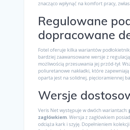
znacząco wpłynąć na komfort pracy, zwła
Regulowane podł
dopracowane de
Fotel oferuje kilka wariantów podłokietn
bardziej zaawansowane wersje z regulacją
możliwością przesuwania jej przód-tył. Ws
poliuretanowe nakładki, które zapewniaj
oparta jest na solidnej, pięcioramiennej 
Wersje dostoso
Veris Net występuje w dwóch wariantach:
zagłówkiem
. Wersja z zagłówkiem posia
odciąża kark i szyję. Dopełnieniem kolekcj