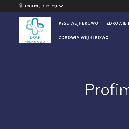
Przejdź
Location,TX 75035,USA
do
treści
PSSE WEJHEROWO
ZDROWIE 
ZDROWIA WEJHEROWO
Profi