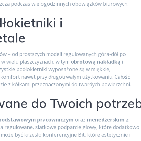
szcza podczas wielogodzinnych obowiązków biurowych.
okietniki i
tale
ików – od prostszych modeli regulowanych góra-dół po
 w wielu płaszczyznach, w tym
obrotową nakładką
i
zystkie podłokietniki wyposażone są w miękkie,
ą komfort nawet przy długotrwałym użytkowaniu. Całość
bazie z kółkami przeznaczonymi do twardych powierzchni.
wane do Twoich potrze
podstawowym pracowniczym
oraz
menedżerskim z
da regulowane, siatkowe podparcie głowy, które dodatkowo
i może być krzesło konferencyjne Bit, które estetycznie i