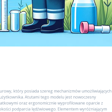
biurowy, który posiada szereg mechanizmów umożliwiających
 użytkownika. Atutami tego modelu jest nowoczesny
atkowymi oraz ergonomicznie wyprofilowane oparcie z
okości podparcia lędźwiowego. Elementem wyróżniającym