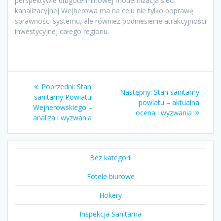
perspektywie długoterminowej modernizacja sieci
kanalizacyjnej Wejherowa ma na celu nie tylko poprawę
sprawności systemu, ale również podniesienie atrakcyjności
inwestycyjnej całego regionu.
Nawigacja
Poprzedni
Poprzedni:
Stan
Następny
Następny:
Stan sanitarny
wpisu
wpis:
sanitarny Powiatu
wpis:
powiatu – aktualna
Wejherowskiego –
ocena i wyzwania
analiza i wyzwania
Bez kategorii
Fotele biurowe
Hokery
Inspekcja Sanitarna