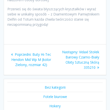
Przenieś się do świata błyszczących kryształków i wyraź
siebie w unikalny sposób – z Diamentowym Pamiętnikiem
Delfin od Totum każda chwila twórczości stanie się
niezapomnianą przygodą!
Nawigacja
Następny
Następny:
Vidaxl Stołek
Poprzedni
Poprzedni:
Buty Hi-Tec
wpisu
wpis:
Barowy Czarno-Biały
wpis:
Hendon Mid Wp M (kolor
Obity Sztuczną Skórą
Zielony, rozmiar 42)
335210
Bez kategorii
Fotele biurowe
Hokery