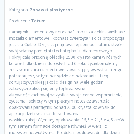
Kategoria:
Zabawki plastyczne
Producent:
Totum
Pamiętnik Diamentowy notes haft mozaika delfinUwielbiasz
mozaiki diamentowe i kochasz zwierzęta? To ta propozycja
jest dla Ciebie. Dzięki tej najnowszej serii od Totum, stwórz
swój własny pamiętnik techniką haftu diamentowego.
Pokryj całą przednią okładkę 2500 kryształkami w różnych
kolorach.dla dzieci i dorosłych od 6 roku życiakompletny
zestaw mozaiki diamentowej zawierający wszystko, czego
potrzebujesz, w tym narzędzie do nakładania i tacę
sortującąwysokiej jakości design,na wiele godzin
zabawy,zrelaksuj się przy tej kreatywnej
aktywnościzachowaj wszystkie swoje cenne wspomnienia,
życzenia i sekrety w tym pięknym notesieZawartość
opakowania:pamiętnik ponad 2500 kryształkówrysik do
aplikacji dżetówtacka do sortowania
woskinstrukcjaWymiary opakowania: 36,5 x 21,5 x 4,5 cmW
tym samym formacie dostępne również w wersji z
motywem pawiaUwaga! Produkt nieodpowiedni dla dzieci