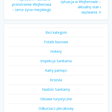
wpisu
wpis:
sytuacja w Wejherowie –
wpis:
przestrzenie Wejherowa
aktualny stan i
– serce życia miejskiego
wyzwania
Bez kategorii
Fotele biurowe
Hokery
Inspekcja Sanitarna
Karty pamięci
Krzesła
Nadzór Sanitarny
Obuwie turystyczne
Odkurzacz plecakowy