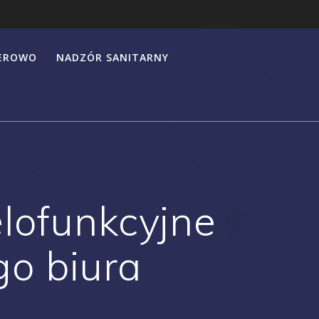
HEROWO
NADZÓR SANITARNY
lofunkcyjne
go biura