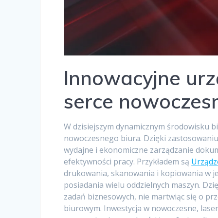
Innowacyjne urz
serce nowoczes
W dzisiejszym dynamicznym środowisku b
nowoczesnego biura. Dzięki zastosowaniu 
wydajne i ekonomiczne zarządzanie dokum
efektywności pracy. Przykładem są
Urządz
drukowania, skanowania i kopiowania w 
posiadania wielu oddzielnych maszyn. Dzię
zadań biznesowych, nie martwiąc się o pr
biurowym. Inwestycja w nowoczesne, laser