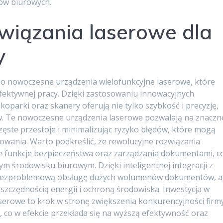
sów biurowych.
wiązania laserowe dla
y
 po nowoczesne urządzenia wielofunkcyjne laserowe, które
efektywnej pracy. Dzięki zastosowaniu innowacyjnych
koparki oraz skanery oferują nie tylko szybkość i precyzję,
. Te nowoczesne urządzenia laserowe pozwalają na znaczn
częste przestoje i minimalizując ryzyko błędów, które mogą
owania. Warto podkreślić, że rewolucyjne rozwiązania
funkcje bezpieczeństwa oraz zarządzania dokumentami, c
m środowisku biurowym. Dzięki inteligentnej integracji z
ą bezproblemową obsługę dużych wolumenów dokumentów, a
szczędnością energii i ochroną środowiska. Inwestycja w
serowe to krok w stronę zwiększenia konkurencyjności firm
co w efekcie przekłada się na wyższą efektywność oraz