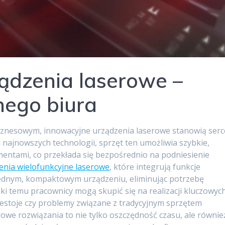
ądzenia laserowe –
nego biura
iznesowym, innowacyjne urządzenia laserowe stanowią serc
najnowszych technologii, sprzęt ten umożliwia szybkie,
entami, co przekłada się bezpośrednio na podniesienie
enia wielofunkcyjne laserowe
, które integrują funkcje
jednym, kompaktowym urządzeniu, eliminując potrzebę
ki temu pracownicy mogą skupić się na realizacji kluczowyc
zestoje czy problemy związane z tradycyjnym sprzętem
owe rozwiązania to nie tylko oszczędność czasu, ale równie