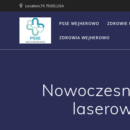
Przejdź
Location,TX 75035,USA
do
treści
PSSE WEJHEROWO
ZDROWIE 
ZDROWIA WEJHEROWO
Nowoczesne
laserow