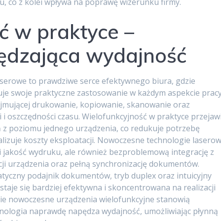
u, co z kolei wpływa na poprawę wizerunku firmy.
ć w praktyce –
ędzająca wydajność
serowe to prawdziwe serce efektywnego biura, gdzie
uje swoje praktyczne zastosowanie w każdym aspekcie pracy
ejmującej drukowanie, kopiowanie, skanowanie oraz
i i oszczędności czasu. Wielofunkcyjność w praktyce przejaw
ń z poziomu jednego urządzenia, co redukuje potrzebę
alizuje koszty eksploatacji. Nowoczesne technologie lasero
i jakość wydruku, ale również bezproblemową integrację z
kcji urządzenia oraz pełną synchronizację dokumentów.
atyczny podajnik dokumentów, tryb duplex oraz intuicyjny
 staje się bardziej efektywna i skoncentrowana na realizacji
cie nowoczesne urządzenia wielofunkcyjne stanowią
nologia naprawdę napędza wydajność, umożliwiając płynną