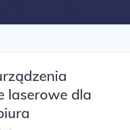
rządzenia
e laserowe dla
biura