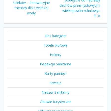
wpisu
podejście do naprawy
wpis:
ścieków – innowacyjne
dachów przemysłowych i
metody dla czystszej
wielkopowierzchniowyc
wody
h
Bez kategorii
Fotele biurowe
Hokery
Inspekcja Sanitarna
Karty pamięci
Krzesła
Nadzór Sanitarny
Obuwie turystyczne