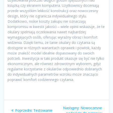
użytkowania podczas długich godzin spędzonych nad
książką czy ekranem komputera. Użytkownicy doceniają
przede wszystkim lekkość konstrukcji oraz nowoczesny
design, który nie ogranicza indywidualnego stylu.
Dodatkowo, niskie koszty zakupu nie oznaczają
kompromisu w kwestii jakości – wiele opinii wskazuje, że te
okulary spełniają oczekiwania nawet najbardziej
wymagających osób, oferując wyraźny obraz i komfort
widzenia. Dzięki temu, że tanie okulary do czytania są
dostępne w różnych wariantach oprawek i powłok, każdy
może znaleźć model idealnie dopasowany do swoich
potrzeb. Inwestycja w taki produkt okazuje się być nie tylko
ekonomicznym, ale również zdrowotnym wyborem, gdyż
regularne korzystanie z okularów odpowiednio dobranych
do indywidualnych parametrów wzroku może znacząco
poprawić komfort codziennego czytania.
Nawigacja
Następny
Następny:
Nowoczesne
Poprzedni
Poprzedni:
Testowanie
wpis: