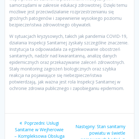
samorządami w zakresie edukacji zdrowotnej. Dzięki temu
możliwe jest przeciwdziałanie rozprzestrzenianiu się
groźnych patogenów i zapewnienie wysokiego poziomu
bezpieczeństwa zdrowotnego obywateli.
W sytuacjach kryzysowych, takich jak pandemia COVID-19,
działania Inspekcji Sanitarnej zyskały szczególne znaczenie.
Instytucja ta odpowiadała za egzekwowanie obostrzeń
sanitarnych, nadzór nad kwarantanną, analizę danych
epidemicznych oraz przekazywanie zaleceń zdrowotnych.
Stały monitoring zagrożeń biologicznych oraz szybka
reakcja na pojawiające się niebezpieczeństwa
potwierdzają, jak ważna jest rola Inspekcji Sanitarnej w
ochronie zdrowia publicznego i zapobieganiu epidemiom.
Nawigacja
Poprzedni
Poprzedni:
Usługi
Następny
Następny:
Stan sanitarny
wpisu
wpis:
Sanitarne w Wejherowie
wpis:
powiatu w świetle
– Kompleksowa Obsługa