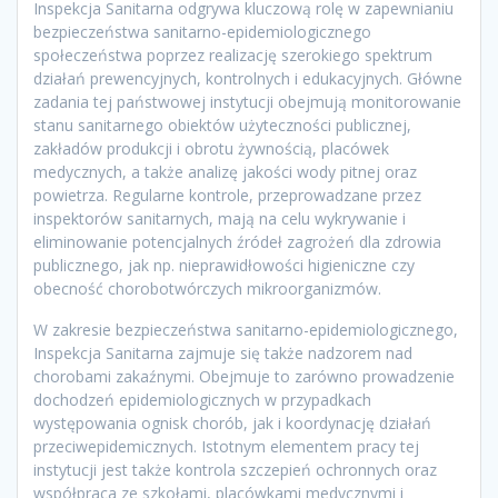
Inspekcja Sanitarna odgrywa kluczową rolę w zapewnianiu
bezpieczeństwa sanitarno-epidemiologicznego
społeczeństwa poprzez realizację szerokiego spektrum
działań prewencyjnych, kontrolnych i edukacyjnych. Główne
zadania tej państwowej instytucji obejmują monitorowanie
stanu sanitarnego obiektów użyteczności publicznej,
zakładów produkcji i obrotu żywnością, placówek
medycznych, a także analizę jakości wody pitnej oraz
powietrza. Regularne kontrole, przeprowadzane przez
inspektorów sanitarnych, mają na celu wykrywanie i
eliminowanie potencjalnych źródeł zagrożeń dla zdrowia
publicznego, jak np. nieprawidłowości higieniczne czy
obecność chorobotwórczych mikroorganizmów.
W zakresie bezpieczeństwa sanitarno-epidemiologicznego,
Inspekcja Sanitarna zajmuje się także nadzorem nad
chorobami zakaźnymi. Obejmuje to zarówno prowadzenie
dochodzeń epidemiologicznych w przypadkach
występowania ognisk chorób, jak i koordynację działań
przeciwepidemicznych. Istotnym elementem pracy tej
instytucji jest także kontrola szczepień ochronnych oraz
współpraca ze szkołami, placówkami medycznymi i