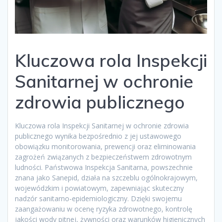
Kluczowa rola Inspekcji
Sanitarnej w ochronie
zdrowia publicznego
Kluczowa rola Inspekcji Sanitarnej w ochronie zdrowia
publicznego wynika bezpośrednio z jej ustawowego
obowiązku monitorowania, prewencji oraz eliminowania
zagrożeń związanych z bezpieczeństwem zdrowotnym
ludności. Państwowa Inspekcja Sanitarna, powszechnie
znana jako Sanepid, działa na szczeblu ogólnokrajowym,
wojewódzkim i powiatowym, zapewniając skuteczny
nadzór sanitarno-epidemiologiczny. Dzięki swojemu
zaangażowaniu w ocenę ryzyka zdrowotnego, kontrolę
jakości wody pitnej, żywności oraz warunków higienicznych