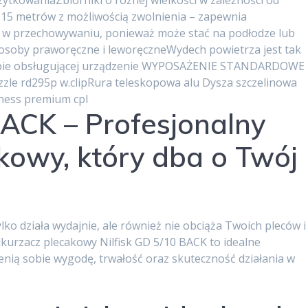
ytkowaniaZbiorniki o różnej wielkości w zależności od
 15 metrów z możliwością zwolnienia – zapewnia
 w przechowywaniu, ponieważ może stać na podłodze lub
 osoby praworęczne i leworęczneWydech powietrza jest tak
osobie obsługującej urządzenie WYPOSAŻENIE STANDARDOWE
zzle rd295p w.clipRura teleskopowa alu Dysza szczelinowa
ness premium cpl
BACK – Profesjonalny
kowy, który dba o Twój
lko działa wydajnie, ale również nie obciąża Twoich pleców i
urzacz plecakowy Nilfisk GD 5/10 BACK to idealne
cenią sobie wygodę, trwałość oraz skuteczność działania w