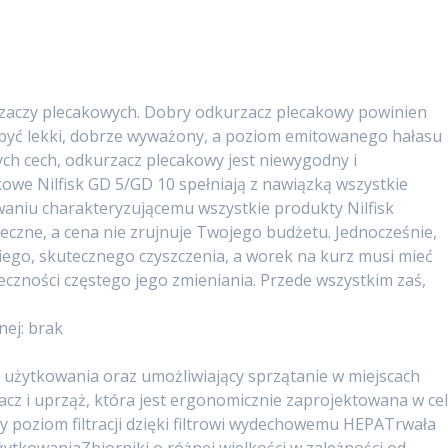
zaczy plecakowych. Dobry odkurzacz plecakowy powinien
 być lekki, dobrze wyważony, a poziom emitowanego hałasu
tych cech, odkurzacz plecakowy jest niewygodny i
owe Nilfisk GD 5/GD 10 spełniają z nawiązką wszystkie
waniu charakteryzującemu wszystkie produkty Nilfisk
uteczne, a cena nie zrujnuje Twojego budżetu. Jednocześnie,
iego, skutecznego czyszczenia, a worek na kurz musi mieć
czności częstego jego zmieniania. Przede wszystkim zaś,
nej: brak
 użytkowania oraz umożliwiający sprzątanie w miejscach
cz i uprząż, która jest ergonomicznie zaprojektowana w ce
 poziom filtracji dzięki filtrowi wydechowemu HEPATrwała