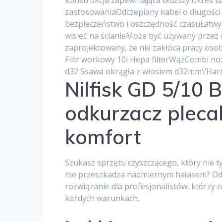
konstrukcja zapewniająca dłuższy okres uż
zastosowaniaOdczepiany kabel o długości
bezpieczeństwo i oszczędność czasuŁatwy
wisieć na ścianieMoże być używany przez
zaprojektowany, że nie zakłóca pracy 
Filtr workowy 10l Hepa filterWążCombi no
d32 Ssawa okrągła z włosiem d32mm\’Har
Nilfisk GD 5/10 
odkurzacz pleca
komfort
Szukasz sprzętu czyszczącego, który nie ty
nie przeszkadza nadmiernym hałasem? Odk
rozwiązanie dla profesjonalistów, którzy 
każdych warunkach.