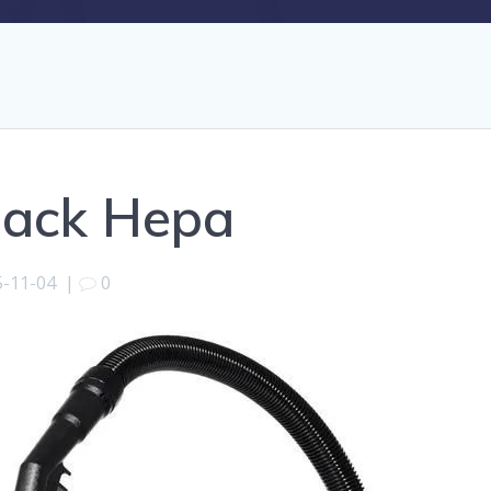
Back Hepa
5-11-04
|
0