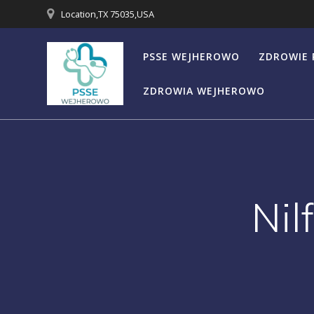
Przejdź
Location,TX 75035,USA
do
treści
PSSE WEJHEROWO
ZDROWIE 
ZDROWIA WEJHEROWO
Nil