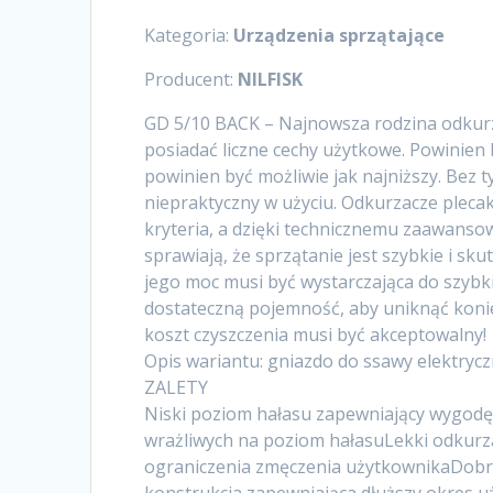
Kategoria:
Urządzenia sprzątające
Producent:
NILFISK
GD 5/10 BACK – Najnowsza rodzina odkur
posiadać liczne cechy użytkowe. Powinien
powinien być możliwie jak najniższy. Bez 
niepraktyczny w użyciu. Odkurzacze plecak
kryteria, a dzięki technicznemu zaawanso
sprawiają, że sprzątanie jest szybkie i sk
jego moc musi być wystarczająca do szybk
dostateczną pojemność, aby uniknąć konie
koszt czyszczenia musi być akceptowalny!
Opis wariantu: gniazdo do ssawy elektrycz
ZALETY
Niski poziom hałasu zapewniający wygodę
wrażliwych na poziom hałasuLekki odkurza
ograniczenia zmęczenia użytkownikaDobry