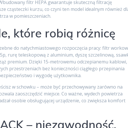
budowany filtr HEPA gwarantuje skuteczną filtrację
ze cząsteczki kurzu, co czyni ten model idealnym również dl
etrza w pomieszczeniach.
e, które robią różnicę
zebne do natychmiastowego rozpoczęcia pracy: filtr worko
295p, rurę teleskopową z aluminium, dyszę szczelinową, ssaw
prząż premium. Dzięki 15-metrowemu odczepianemu kablowi,
ych przestrzeniach bez konieczności ciągłego przepinania
 bezpieczeństwo i wygodę użytkownika.
eścisz w schowku – może być przechowywany zarówno na
 pozwala zaoszczędzić miejsce. Co ważne, wydech powietrza
adzał osobie obsługującej urządzenie, co zwiększa komfort
 BACK – niezawodność,