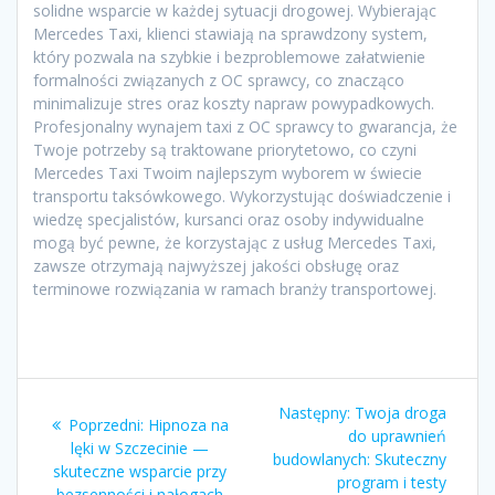
solidne wsparcie w każdej sytuacji drogowej. Wybierając
Mercedes Taxi, klienci stawiają na sprawdzony system,
który pozwala na szybkie i bezproblemowe załatwienie
formalności związanych z OC sprawcy, co znacząco
minimalizuje stres oraz koszty napraw powypadkowych.
Profesjonalny wynajem taxi z OC sprawcy to gwarancja, że
Twoje potrzeby są traktowane priorytetowo, co czyni
Mercedes Taxi Twoim najlepszym wyborem w świecie
transportu taksówkowego. Wykorzystując doświadczenie i
wiedzę specjalistów, kursanci oraz osoby indywidualne
mogą być pewne, że korzystając z usług Mercedes Taxi,
zawsze otrzymają najwyższej jakości obsługę oraz
terminowe rozwiązania w ramach branży transportowej.
Nawigacja
Następny
Następny:
Twoja droga
Poprzedni
Poprzedni:
Hipnoza na
wpisu
wpis:
do uprawnień
wpis:
lęki w Szczecinie —
budowlanych: Skuteczny
skuteczne wsparcie przy
program i testy
bezsenności i nałogach